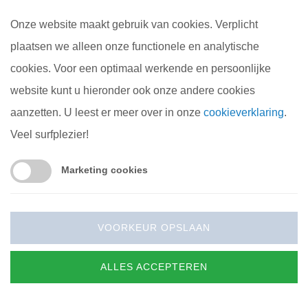
Onze website maakt gebruik van cookies. Verplicht
plaatsen we alleen onze functionele en analytische
cookies. Voor een optimaal werkende en persoonlijke
website kunt u hieronder ook onze andere cookies
Editie 8, oktober
aanzetten. U leest er meer over in onze
cookieverklaring
.
Veel surfplezier!
2014
Marketing cookies
ULTIEME MOBILITEIT
VOORKEUR OPSLAAN
Bij TopCamper zijn we blij: het aantal mensen dat kiest
voor reizen met een camper blijkt nog steeds te groeien.
ALLES ACCEPTEREN
De brancheorganisaties meldden onlangs een flinke plus
in het totale Nederlandse camperpark; ook huren