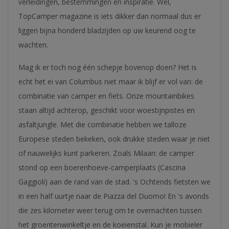
verleidingen, bestemmingen en inspiratie. Wel,
TopCamper magazine is iets dikker dan normaal dus er
liggen bijna honderd bladzijden op uw keurend oog te
wachten.
Mag ik er toch nog één schepje bovenop doen? Het is
echt het ei van Columbus niet maar ik blijf er vol van: de
combinatie van camper en fiets. Onze mountainbikes
staan altijd achterop, geschikt voor woestijnpistes en
asfaltjungle. Met die combinatie hebben we talloze
Europese steden bekeken, ook drukke steden waar je niet
of nauwelijks kunt parkeren. Zoals Milaan: de camper
stond op een boerenhoeve-camperplaats (Cascina
Gaggioli) aan de rand van de stad. 's Ochtends fietsten we
in een half uurtje naar de Piazza del Duomo! En 's avonds
die zes kilometer weer terug om te overnachten tussen
het groentenwinkeltje en de koeienstal. Kun je mobieler