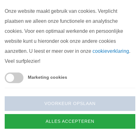
Onze website maakt gebruik van cookies. Verplicht
plaatsen we alleen onze functionele en analytische
cookies. Voor een optimaal werkende en persoonlijke
Edities
website kunt u hieronder ook onze andere cookies
aanzetten. U leest er meer over in onze
cookieverklaring
.
Veel surfplezier!
TopCamper magazine verscheen voor het
Marketing cookies
eerst in 2011. Sindsdien verschijnt
TopCamper 2 keer per jaar. Hieronder kunt
u een overzicht van alle reeds verschenen
VOORKEUR OPSLAAN
edities van TopCamper magazine vinden.
Wij hopen op termijn ook de content uit
ALLES ACCEPTEREN
eerder verschenen edities online