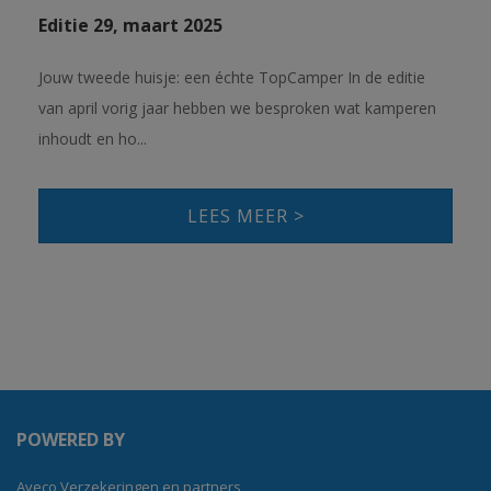
Editie 29, maart 2025
Jouw tweede huisje: een échte TopCamper In de editie
van april vorig jaar hebben we besproken wat kamperen
inhoudt en ho...
LEES MEER >
POWERED BY
Aveco Verzekeringen en partners